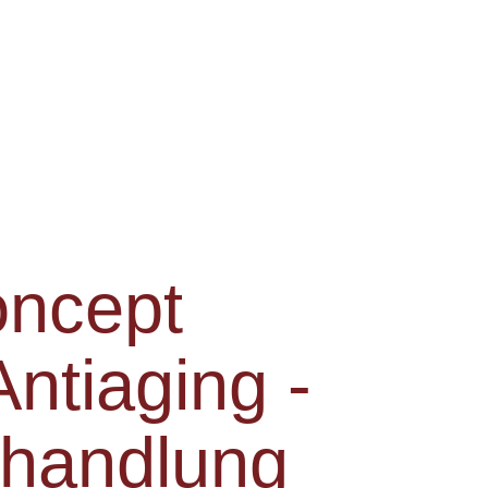
oncept
ntiaging -
ehandlung