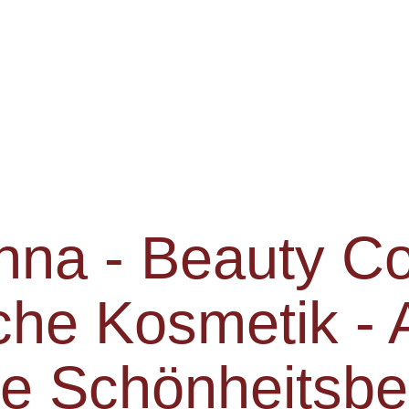
na - Beauty C
che Kosmetik - A
he Schönheitsb