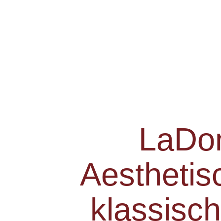
LaDon
Aesthetis
klassisc