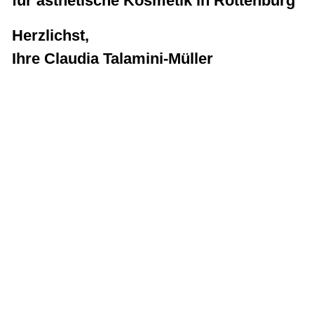
für ästhetische Kosmetik in Rottenburg
Herzlichst
,
Ihre Claudia Talamini-Müller
Sitemap
Behandlungen
Die Pflege
Über uns
News