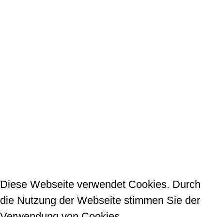
Kontakt
La Donna - Beauty Concept
Claudia Talamini-Müller
Gerhart-Hauptmann-Str. 2/1
72108 Rottenburg am Neckar
07472 / 28 25 22
E-Mail schreiben
Diese Webseite verwendet Cookies. Durch
die Nutzung der Webseite stimmen Sie der
Verwendung von Cookies